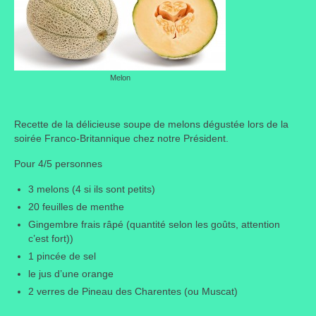
Taille des arbres et arbustes
Vannerie
Melon
Autres
Bibliothèque
Recette de la délicieuse soupe de melons dégustée lors de la
Nouveautés
soirée Franco-Britannique chez notre Président.
Pour 4/5 personnes
Revues
3 melons (4 si ils sont petits)
Listes
20 feuilles de menthe
Gingembre frais râpé (quantité selon les goûts, attention
Evénements
c’est fort))
Amis jardiniers du Devon
1 pincée de sel
le jus d’une orange
Fête des plantes
2 verres de Pineau des Charentes (ou Muscat)
Florescence