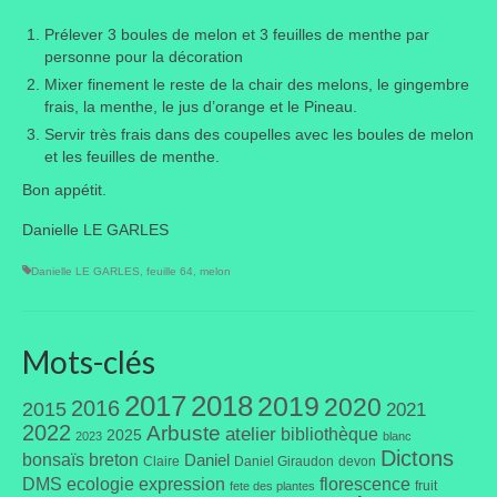
Prélever 3 boules de melon et 3 feuilles de menthe par
Portes ouvertes
personne pour la décoration
Visites de jardins
Mixer finement le reste de la chair des melons, le gingembre
frais, la menthe, le jus d’orange et le Pineau.
Autres
Servir très frais dans des coupelles avec les boules de melon
et les feuilles de menthe.
Flore et faune
Bon appétit.
Flore
Danielle LE GARLES
Arbustes
Danielle LE GARLES
,
feuille 64
,
melon
Graminées
Mots-clés
Vivaces
2017
2018
2019
Faune
2020
2016
2015
2021
2022
Arbuste
atelier
bibliothèque
2025
2023
blanc
Oiseaux
Dictons
bonsaïs
breton
Daniel
Claire
Daniel Giraudon
devon
DMS
ecologie
expression
florescence
fruit
fete des plantes
Et aussi…