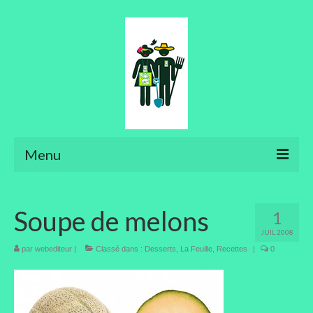
Menu
Ateliers
Soupe de melons
1
Aménager son jardin
JUIL 2008
Art floral
par
webediteur
|
Classé dans :
Desserts
,
La Feuille
,
Recettes
|
0
Bonsaïs
Potager