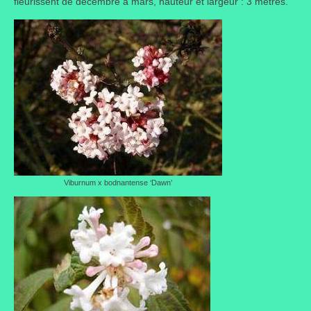
fleurissent de décembre à mars, hauteur et largeur : 3 mètres.
Portes ouvertes
Visites de jardins
Autres
Flore et faune
Flore
Arbustes
Viburnum x bodnantense ‘Dawn’
Graminées
Vivaces
Faune
Oiseaux
Et aussi…