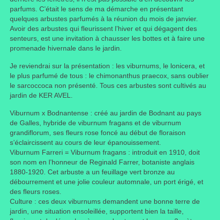
parfums. C’était le sens de ma démarche en présentant
Taille des arbres et arbustes
quelques arbustes parfumés à la réunion du mois de janvier.
Avoir des arbustes qui fleurissent l’hiver et qui dégagent des
Vannerie
senteurs, est une invitation à chausser les bottes et à faire une
promenade hivernale dans le jardin.
Autres
Je reviendrai sur la présentation : les viburnums, le lonicera, et
le plus parfumé de tous : le chimonanthus praecox, sans oublier
Bibliothèque
le sarcoccoca non présenté. Tous ces arbustes sont cultivés au
jardin de KER AVEL.
Nouveautés
Viburnum x Bodnantense : créé au jardin de Bodnant au pays
Revues
de Galles, hybride de viburnum fragans et de viburnum
grandiflorum, ses fleurs rose foncé au début de floraison
Listes
s’éclaircissent au cours de leur épanouissement.
Viburnum Farreri = Viburnum fragans : introduit en 1910, doit
Evénements
son nom en l’honneur de Reginald Farrer, botaniste anglais
1880-1920. Cet arbuste a un feuillage vert bronze au
Amis jardiniers du Devon
débourrement et une jolie couleur automnale, un port érigé, et
des fleurs roses.
Fête des plantes
Culture : ces deux viburnums demandent une bonne terre de
jardin, une situation ensoleillée, supportent bien la taille,
Florescence