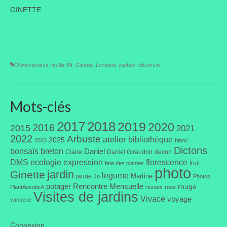
GINETTE
Chimonanthus
,
feuille 59
,
Ginette
,
Lonicera
,
parfum
,
viburnum
Mots-clés
2017
2018
2019
2020
2016
2015
2021
2022
Arbuste
atelier
bibliothèque
2025
2023
blanc
Dictons
bonsaïs
breton
Daniel
Claire
Daniel Giraudon
devon
DMS
ecologie
expression
florescence
fruit
fete des plantes
photo
jardin
Ginette
legume
Martine
jaune
Jo
Photos
potager
Rencontre Mensuelle
rouge
PlantAexoticA
revues
rose
Visites de jardins
Vivace
voyage
vannerie
Connexion