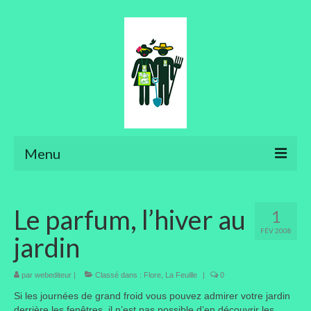
Menu
Ateliers
Le parfum, l’hiver au
1
Aménager son jardin
FÉV 2008
jardin
Art floral
Bonsaïs
par
webediteur
|
Classé dans :
Flore
,
La Feuille
|
0
Si les journées de grand froid vous pouvez admirer votre jardin
Potager
derrière les fenêtres, il n’est pas possible d’en découvrir les