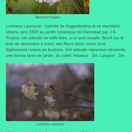
Liens préférés de JPL
Viburnum fragans
Dictons
Lonicera x purpusii : hybride de fragantissima et se standishii
obtenu vers 1920 au jardin botanique de Darmstad par J.A.
Recettes
Purpus, cet arbuste se taille bien, a un port souple, fleurit sur le
bois de décembre à mars, ses fleurs blanc ivoire sont
Entrées
légèrement rosées en boutons. Cet arbuste vigoureux nécessite
une bonne terre de jardin, du soleil. Hauteur : 2m. Largeur : 3m.
Plats principaux
Desserts
Boissons
Autres
Infos pratiques
Règlement Intérieur – Statuts et cotisation JPL
Lonicera x purpusii
2016/17