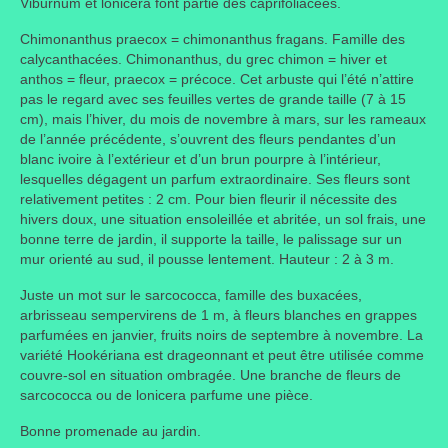
Viburnum et lonicéra font partie des caprifoliacées.
Où trouver le local de JPL ?
Chimonanthus praecox = chimonanthus fragans. Famille des
calycanthacées. Chimonanthus, du grec chimon = hiver et
Qui sommes-nous ?
anthos = fleur, praecox = précoce. Cet arbuste qui l’été n’attire
pas le regard avec ses feuilles vertes de grande taille (7 à 15
Annonces
cm), mais l’hiver, du mois de novembre à mars, sur les rameaux
de l’année précédente, s’ouvrent des fleurs pendantes d’un
blanc ivoire à l’extérieur et d’un brun pourpre à l’intérieur,
lesquelles dégagent un parfum extraordinaire. Ses fleurs sont
relativement petites : 2 cm. Pour bien fleurir il nécessite des
hivers doux, une situation ensoleillée et abritée, un sol frais, une
bonne terre de jardin, il supporte la taille, le palissage sur un
mur orienté au sud, il pousse lentement. Hauteur : 2 à 3 m.
Juste un mot sur le sarcococca, famille des buxacées,
arbrisseau sempervirens de 1 m, à fleurs blanches en grappes
parfumées en janvier, fruits noirs de septembre à novembre. La
variété Hookériana est drageonnant et peut être utilisée comme
couvre-sol en situation ombragée. Une branche de fleurs de
sarcococca ou de lonicera parfume une pièce.
Bonne promenade au jardin.