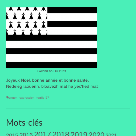
Portes ouvertes
Visites de jardins
Autres
Flore et faune
Flore
Gwenn ha Du 1923
Arbustes
Joyeux Noël, bonne année et bonne santé.
Graminées
Nedeleg laouenn, bloavezh mat ha yec’hed mat
Vivaces
breton
,
expression
,
feuille 57
Faune
Mots-clés
Oiseaux
2017
2018
2019
2020
2016
2015
Et aussi…
2021