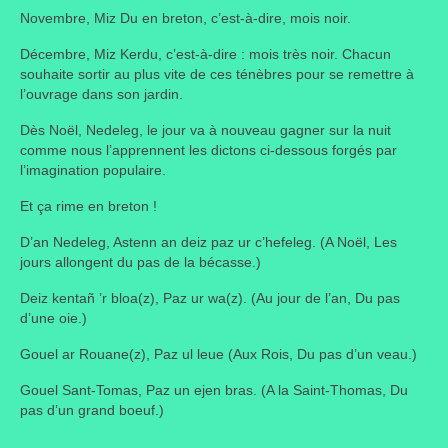
Novembre, Miz Du en breton, c’est-à-dire, mois noir.
Taille des arbres et arbustes
Décembre, Miz Kerdu, c’est-à-dire : mois très noir. Chacun
Vannerie
souhaite sortir au plus vite de ces ténèbres pour se remettre à
l’ouvrage dans son jardin.
Autres
Dès Noël, Nedeleg, le jour va à nouveau gagner sur la nuit
comme nous l’apprennent les dictons ci-dessous forgés par
Bibliothèque
l’imagination populaire.
Nouveautés
Et ça rime en breton !
Revues
D’an Nedeleg, Astenn an deiz paz ur c’hefeleg. (A Noël, Les
jours allongent du pas de la bécasse.)
Listes
Deiz kentañ ’r bloa(z), Paz ur wa(z). (Au jour de l’an, Du pas
d’une oie.)
Evénements
Gouel ar Rouane(z), Paz ul leue (Aux Rois, Du pas d’un veau.)
Amis jardiniers du Devon
Gouel Sant-Tomas, Paz un ejen bras. (A la Saint-Thomas, Du
Fête des plantes
pas d’un grand boeuf.)
Florescence