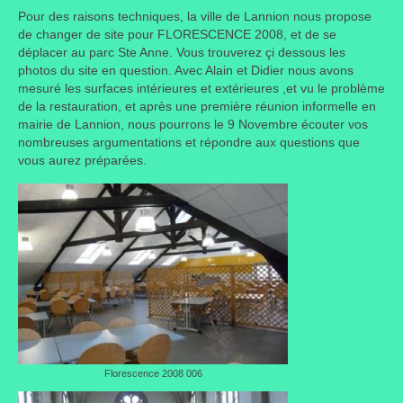
Pour des raisons techniques, la ville de Lannion nous propose
Taille des arbres et arbustes
de changer de site pour FLORESCENCE 2008, et de se
déplacer au parc Ste Anne. Vous trouverez çi dessous les
Vannerie
photos du site en question. Avec Alain et Didier nous avons
mesuré les surfaces intérieures et extérieures ,et vu le problème
Autres
de la restauration, et après une première réunion informelle en
mairie de Lannion, nous pourrons le 9 Novembre écouter vos
Bibliothèque
nombreuses argumentations et répondre aux questions que
vous aurez préparées.
Nouveautés
Revues
Listes
Evénements
Amis jardiniers du Devon
Fête des plantes
Florescence 2008 006
Florescence