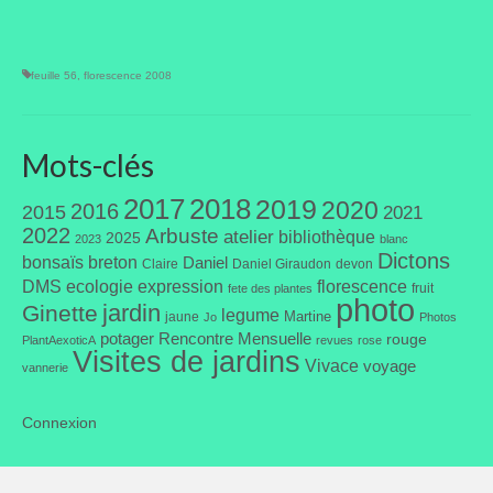
feuille 56
,
florescence 2008
Mots-clés
2017
2018
2019
2020
2016
2015
2021
2022
Arbuste
atelier
bibliothèque
2025
2023
blanc
Dictons
bonsaïs
breton
Daniel
Claire
Daniel Giraudon
devon
DMS
ecologie
expression
florescence
fruit
fete des plantes
photo
jardin
Ginette
legume
Martine
jaune
Jo
Photos
potager
Rencontre Mensuelle
rouge
PlantAexoticA
revues
rose
Visites de jardins
Vivace
voyage
vannerie
Connexion