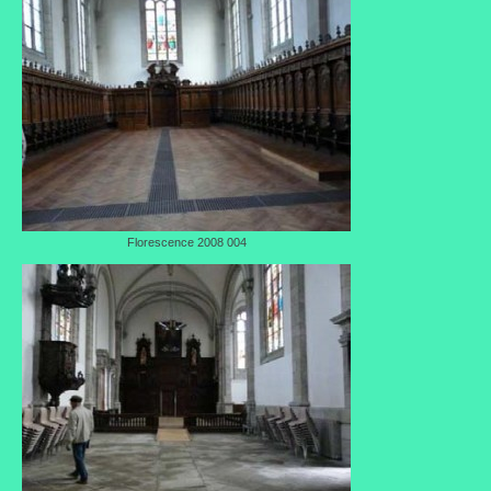
Portes ouvertes
Visites de jardins
Autres
Flore et faune
Flore
Florescence 2008 004
Arbustes
Graminées
Vivaces
Faune
Oiseaux
Et aussi…