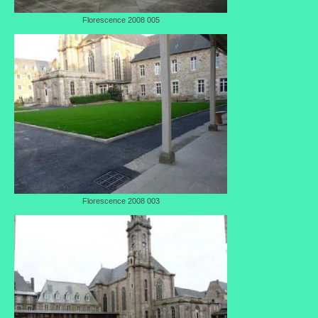
Florescence 2008 005
Liens préférés de JPL
Dictons
Recettes
Entrées
Plats principaux
Desserts
Boissons
Florescence 2008 003
Autres
Infos pratiques
Règlement Intérieur – Statuts et cotisation JPL
2016/17