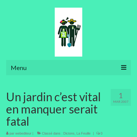
Menu
Ateliers
Un jardin c’est vital
1
Aménager son jardin
MAR 2007
en manquer serait
Art floral
fatal
Bonsaïs
par
webediteur
Potager
|
Classé dans :
Dictons
,
La Feuille
|
0