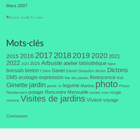
Mars 2007
Taille des arbres et arbustes
Dictons
,
feuille 51
,
mars
Vannerie
Autres
Mots-clés
Bibliothèque
2017
2018
2019
2020
2016
2015
2021
Nouveautés
2022
Arbuste
atelier
bibliothèque
2025
2023
blanc
Dictons
bonsaïs
breton
Daniel
Claire
Daniel Giraudon
devon
Revues
DMS
ecologie
expression
florescence
fruit
fete des plantes
photo
jardin
Ginette
legume
Martine
jaune
Listes
Jo
Photos
potager
Rencontre Mensuelle
rouge
PlantAexoticA
revues
rose
Visites de jardins
Evénements
Vivace
voyage
vannerie
Amis jardiniers du Devon
Connexion
Fête des plantes
Florescence