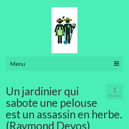
Menu
Ateliers
Un jardinier qui
1
Aménager son jardin
FÉV 2007
sabote une pelouse
Art floral
est un assassin en herbe.
Bonsaïs
(Raymond Devos)
Potager