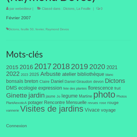
par
webediteur
|
Classé dans :
Dictons
,
La Feuille
|
0
Taille des arbres et arbustes
Février 2007
Vannerie
Dictons
,
feuille 50
,
fevrier
,
Raymond Devos
Autres
Bibliothèque
Mots-clés
Nouveautés
2017
2018
2019
2020
2016
2015
2021
Revues
2022
Arbuste
atelier
bibliothèque
2025
2023
blanc
Dictons
bonsaïs
breton
Daniel
Claire
Daniel Giraudon
devon
Listes
DMS
ecologie
expression
florescence
fruit
fete des plantes
photo
jardin
Ginette
legume
Martine
jaune
Jo
Photos
Evénements
potager
Rencontre Mensuelle
rouge
PlantAexoticA
revues
rose
Visites de jardins
Vivace
Amis jardiniers du Devon
voyage
vannerie
Fête des plantes
Connexion
Florescence