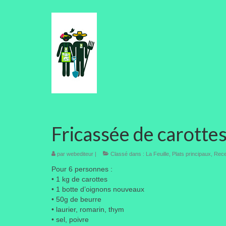
Fricassée de carottes
par
webediteur
|
Classé dans :
La Feuille
,
Plats principaux
,
Rece
Pour 6 personnes :
• 1 kg de carottes
• 1 botte d’oignons nouveaux
• 50g de beurre
• laurier, romarin, thym
• sel, poivre