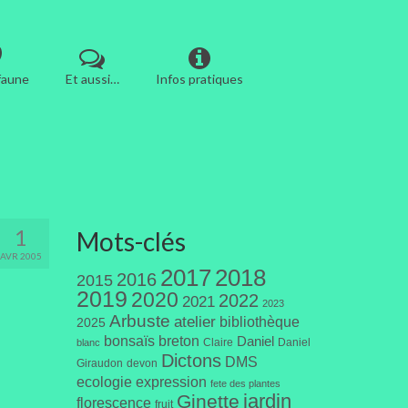
 faune
Et aussi…
Infos pratiques
1
Mots-clés
AVR 2005
2017
2018
2016
2015
2019
2020
2022
2021
2023
Arbuste
atelier
bibliothèque
2025
bonsaïs
breton
Daniel
Claire
Daniel
blanc
Dictons
DMS
Giraudon
devon
ecologie
expression
fete des plantes
jardin
Ginette
florescence
fruit