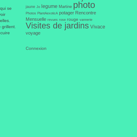
photo
legume
Martine
jaune
Jo
 qui se
potager
Rencontre
Photos
PlantAexoticA
oir
Mensuelle
rouge
revues
rose
vannerie
elles.
Visites de jardins
Vivace
grillent.
 cuire
voyage
Connexion