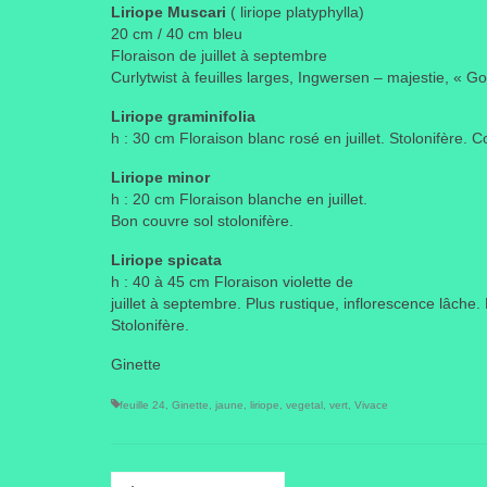
Liriope Muscari
( liriope platyphylla)
20 cm / 40 cm bleu
Floraison de juillet à septembre
Curlytwist à feuilles larges, Ingwersen – majestie, « 
Liriope graminifolia
h : 30 cm Floraison blanc rosé en juillet. Stolonifère. 
Liriope minor
h : 20 cm Floraison blanche en juillet.
Bon couvre sol stolonifère.
Liriope spicata
h : 40 à 45 cm Floraison violette de
juillet à septembre. Plus rustique, inflorescence lâche. 
Stolonifère.
Ginette
feuille 24
,
Ginette
,
jaune
,
liriope
,
vegetal
,
vert
,
Vivace