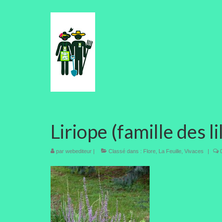
Liriope (famille des li
par
webediteur
|
Classé dans :
Flore
,
La Feuille
,
Vivaces
|