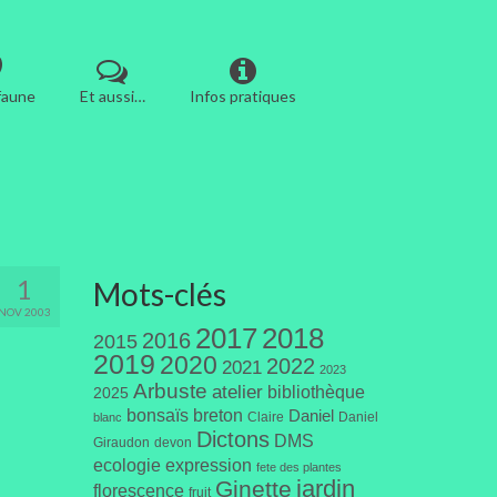
 faune
Et aussi…
Infos pratiques
1
Mots-clés
NOV 2003
2017
2018
2016
2015
2019
2020
2022
2021
2023
Arbuste
atelier
bibliothèque
2025
bonsaïs
breton
Daniel
Claire
Daniel
blanc
Dictons
DMS
Giraudon
devon
ecologie
expression
fete des plantes
jardin
Ginette
florescence
fruit