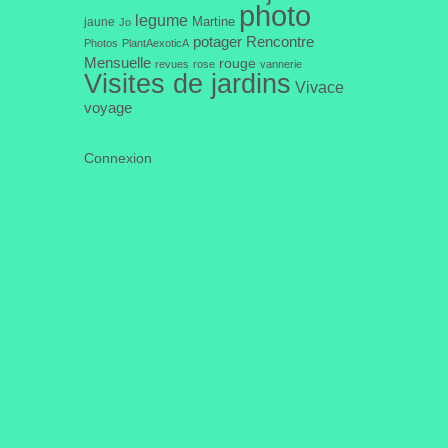
photo
legume
Martine
jaune
Jo
potager
Rencontre
Photos
PlantAexoticA
Mensuelle
rouge
revues
rose
vannerie
Visites de jardins
Vivace
voyage
Connexion